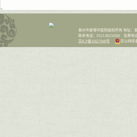
泰州市姜堰中医院版权所有 地址：泰
联系电话：0523-88234500 急救电话：0
苏ICP备16027848号
苏公网安备 3