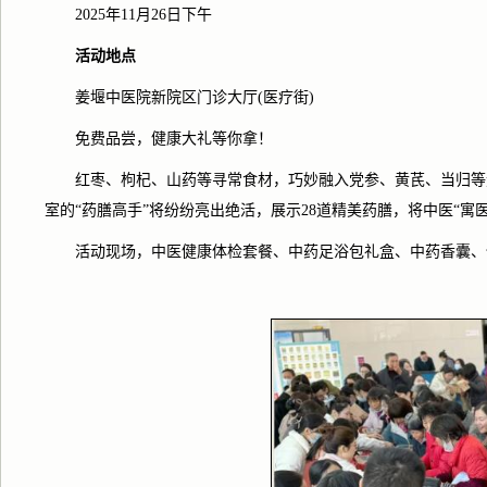
2025
年
11
月
26
日下午
活动地点
姜堰中医院新院区门诊大厅
(
医疗街
)
免费品尝，健康大礼等你拿！
红枣、枸杞、山药等寻常食材，巧妙融入党参、黄芪、当归等
室的
“药膳高手”将纷纷亮出绝活，展示
28
道精美药膳，将中医“寓
活动现场，中医健康体检套餐、中药足浴包礼盒、中药香囊、