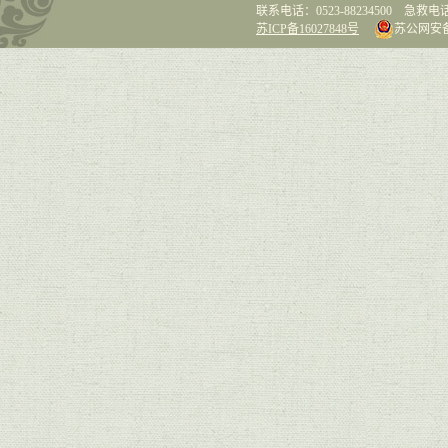
联系电话：0523-88234500 急救电话：0
苏ICP备16027848号
苏公网安备 3