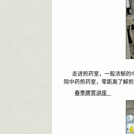
走进煎药室，一股浓郁的
院中药煎药室，零距离了解煎
春季脾胃讲座