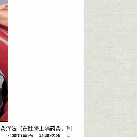
脐灸疗法（在肚脐上隔药灸，利