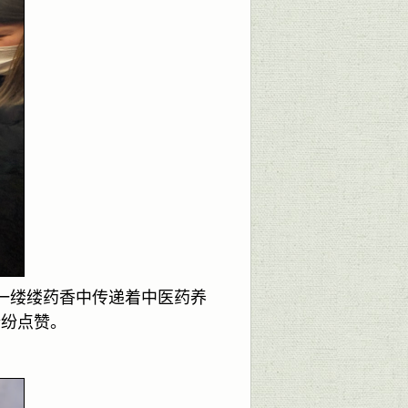
一缕缕药香中传递着中医药养
纷纷点赞。